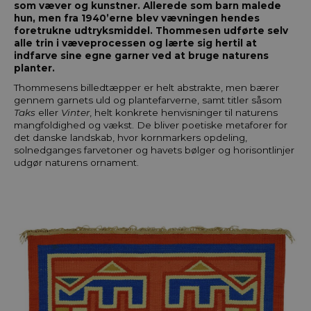
som væver og kunstner. Allerede som barn malede
hun, men fra 1940’erne blev vævningen hendes
foretrukne udtryksmiddel. Thommesen udførte selv
alle trin i væveprocessen og lærte sig hertil at
indfarve sine egne garner ved at bruge naturens
planter.
Thommesens billedtæpper er helt abstrakte, men bærer
gennem garnets uld og plantefarverne, samt titler såsom
Taks
eller
Vinter
, helt konkrete henvisninger til naturens
mangfoldighed og vækst. De bliver poetiske metaforer for
det danske landskab, hvor kornmarkers opdeling,
solnedganges farvetoner og havets bølger og horisontlinjer
udgør naturens ornament.