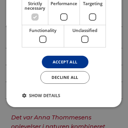
Strictly
Performance
Targeting
necessary
Debut, udstillingsfællesskaber og
anerkendelse
Functionality
Unclassified
Mellem maleriets flade og
kunsthåndværkets objekt
Geometri og symmetri
ACCEPT ALL
Farvens rytmik - arbejdsproces
DECLINE ALL
Markante udsmykninger
SHOW DETAILS
Det var Anna Thommesens
oplevelser i naturen kombineret