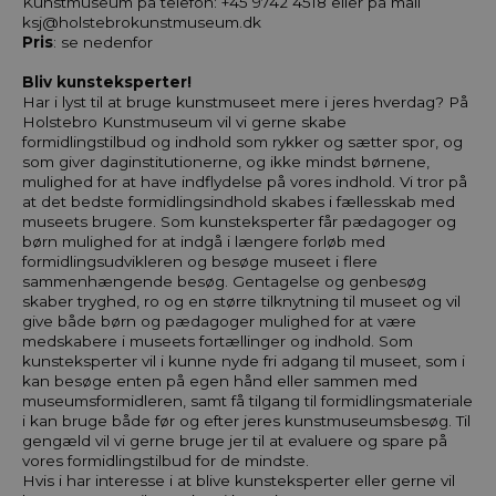
Kunstmuseum på telefon: +45 9742 4518 eller på mail
ksj@holstebrokunstmuseum.dk
Pris
: se nedenfor
Bliv kunsteksperter!
Har i lyst til at bruge kunstmuseet mere i jeres hverdag? På
Holstebro Kunstmuseum vil vi gerne skabe
formidlingstilbud og indhold som rykker og sætter spor, og
som giver daginstitutionerne, og ikke mindst børnene,
mulighed for at have indflydelse på vores indhold. Vi tror på
at det bedste formidlingsindhold skabes i fællesskab med
museets brugere. Som kunsteksperter får pædagoger og
børn mulighed for at indgå i længere forløb med
formidlingsudvikleren og besøge museet i flere
sammenhængende besøg. Gentagelse og genbesøg
skaber tryghed, ro og en større tilknytning til museet og vil
give både børn og pædagoger mulighed for at være
medskabere i museets fortællinger og indhold. Som
kunsteksperter vil i kunne nyde fri adgang til museet, som i
kan besøge enten på egen hånd eller sammen med
museumsformidleren, samt få tilgang til formidlingsmateriale
i kan bruge både før og efter jeres kunstmuseumsbesøg. Til
gengæld vil vi gerne bruge jer til at evaluere og spare på
vores formidlingstilbud for de mindste.
Hvis i har interesse i at blive kunsteksperter eller gerne vil