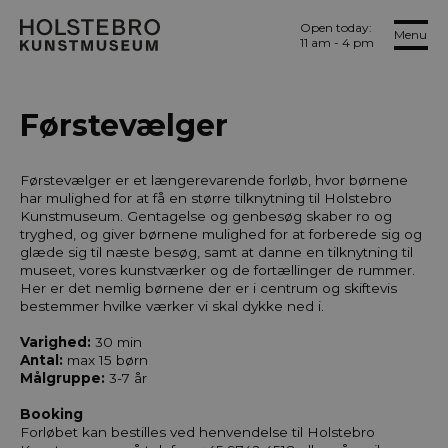
Open today:
Menu
11 am - 4 pm
Førstevælger
Førstevælger er et længerevarende forløb, hvor børnene
har mulighed for at få en større tilknytning til Holstebro
Kunstmuseum. Gentagelse og genbesøg skaber ro og
tryghed, og giver børnene mulighed for at forberede sig og
glæde sig til næste besøg, samt at danne en tilknytning til
museet, vores kunstværker og de fortællinger de rummer.
Her er det nemlig børnene der er i centrum og skiftevis
bestemmer hvilke værker vi skal dykke ned i.
Varighed:
30 min
Antal:
max 15 børn
Målgruppe:
3-7 år
Booking
Forløbet kan bestilles ved henvendelse til Holstebro