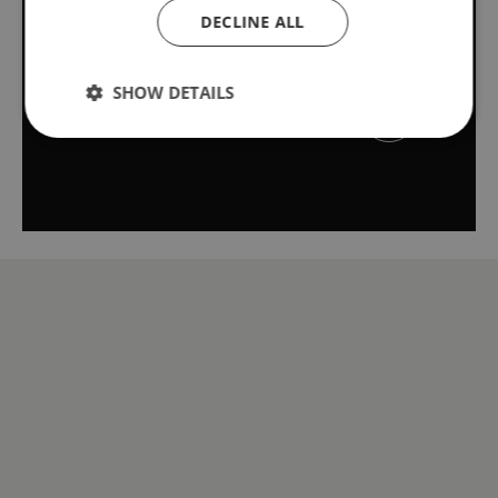
DECLINE ALL
institutioner
SHOW DETAILS
Skoler og institutioner