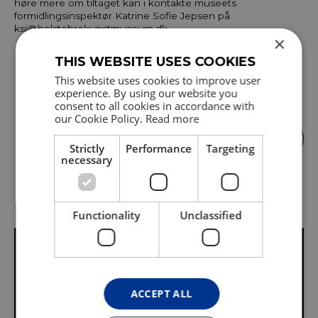
høre mere om tiltaget kan i kontakte museets
formidlingsinspektør Katrine Sofie Jepsen på
ksj@holstebrokunstmuseum.dk
×
THIS WEBSITE USES COOKIES
This website uses cookies to improve user
experience. By using our website you
consent to all cookies in accordance with
our Cookie Policy.
Read more
Mærk kunsten!
Strictly
Performance
Targeting
necessary
Functionality
Unclassified
Se hvad du ellers kan
ACCEPT ALL
finde om skoler og