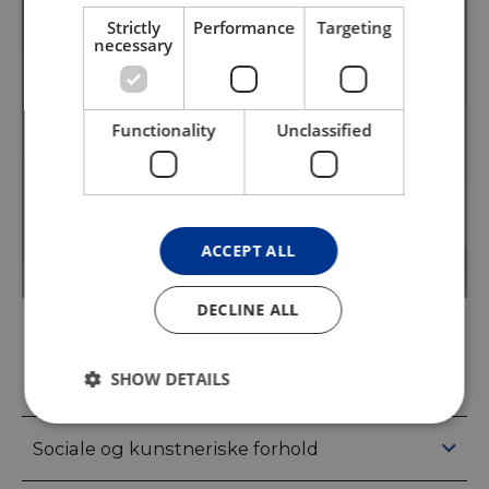
Strictly
Performance
Targeting
necessary
Functionality
Unclassified
More images
ACCEPT ALL
DECLINE ALL
SHOW DETAILS
Del af den danske avantgarde
Sociale og kunstneriske forhold