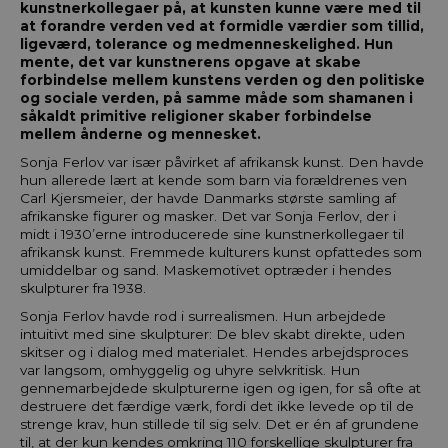
kunstnerkollegaer på, at kunsten kunne være med til
at forandre verden ved at formidle værdier som tillid,
ligeværd, tolerance og medmenneskelighed. Hun
mente, det var kunstnerens opgave at skabe
forbindelse mellem kunstens verden og den politiske
og sociale verden, på samme måde som shamanen i
såkaldt primitive religioner skaber forbindelse
mellem ånderne og mennesket.
Sonja Ferlov var især påvirket af afrikansk kunst. Den havde
hun allerede lært at kende som barn via forældrenes ven
Carl Kjersmeier, der havde Danmarks største samling af
afrikanske figurer og masker. Det var Sonja Ferlov, der i
midt i 1930’erne introducerede sine kunstnerkollegaer til
afrikansk kunst. Fremmede kulturers kunst opfattedes som
umiddelbar og sand. Maskemotivet optræder i hendes
skulpturer fra 1938.
Sonja Ferlov havde rod i surrealismen. Hun arbejdede
intuitivt med sine skulpturer: De blev skabt direkte, uden
skitser og i dialog med materialet. Hendes arbejdsproces
var langsom, omhyggelig og uhyre selvkritisk. Hun
gennemarbejdede skulpturerne igen og igen, for så ofte at
destruere det færdige værk, fordi det ikke levede op til de
strenge krav, hun stillede til sig selv. Det er én af grundene
til, at der kun kendes omkring 110 forskellige skulpturer fra